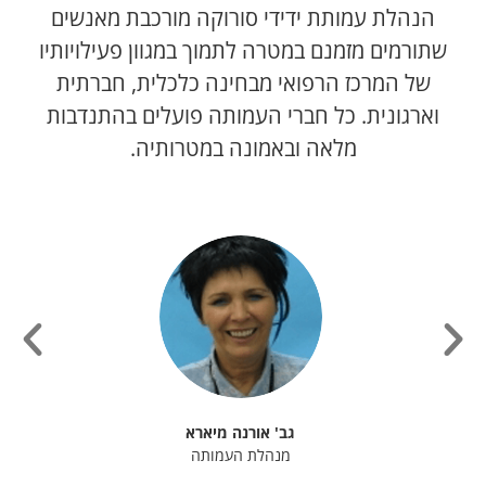
הנהלת עמותת ידידי סורוקה מורכבת מאנשים
שתורמים מזמנם במטרה לתמוך במגוון פעילויותיו
של המרכז הרפואי מבחינה כלכלית, חברתית
וארגונית. כל חברי העמותה פועלים בהתנדבות
מלאה ובאמונה במטרותיה.
אשר גרינבאום
גב' אורנה מיארא
עו"ד מא
מותה, מנכ"ל כיל לשעבר
מנהלת העמותה
יועץ משפטי וחבר