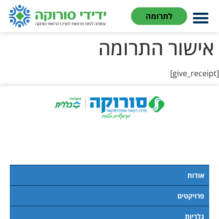
לתוכן
לתרומה
אישור התרומה
[give_receipt]
אודות
פרויקטים
גלריות