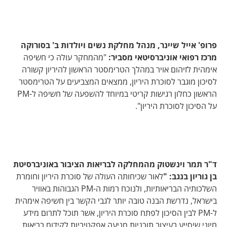
פרופ' אייל שיינר, מנהל מחלקת נשים ויולדות ב' בסורוקה
מרכז רפואי אוניברסיטאי מסביר:
"מהמחקר עולה כי חשיפה
אימהית לזיהום אויר במהלך הטרימסטר הראשון להיריון קשורה
לסיכון מוגבר לסוכרת היריון, ממצאים המצביעים על הטרימסטר
הראשון כחלון רגישות קריטי במיוחד להשפעה של חשיפה ל-PM
על הסיכון לסוכרת היריון".
ד"ר תמר וינשטוק מהמחלקה לבריאות הציבור באוניברסיטת
בן גוריון בנגב: "
לאור שכיחותה העולה של סוכרת היריון וחומרת
השלכותיה הבריאותיות, ולנוכח רמות ה-PM הגבוהות באוויר
בישראל, נדרשת הבנה טובה יותר לגבי הקשר בין חשיפה אימהית
ל-PM לבין הסיכון לפתח סוכרת היריון, אשר תוכל לתרום מידע
חיוני שיסייע בעיצוב תוכניות מניעה אפקטיביות לקידום בריאות