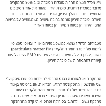
7% מכלל הנשים ההרות סובלות מסוכרת וכי ב 90% מהמקרים
מדובר בסוכרת הריונית. סוכרת היריון מהווה את אחד הסיבוכים
הנפוצים ביותר במהלך היריון, ושכיחותה עולה בהתמדה ברחבי
העולם. סוכרת היריון טומנת בחובה איומים משמעותיים על בריאות
האם והילוד, הן בטווח המיידי והן בטווח הארוך.
מטבוליזם הגלוקוז נמצא כמושפע מזיהום אוויר, ובאופן ספציפי
לרמות של ריכוז החומר החלקיקי (particulate matter PM)
באוויר, על כן הועלה חשד כי חשיפה אימהית ל-PM עשויה להיות
קשורה להתפתחות של סוכרת היריון.
המחקר הוצג לאחרונה בכנס המרכזי למיילדות בסן-פרנסיסקו ע"י
שני אורנשטיין מהפקולטה למדעי הבריאות, אוניברסיטת בן-גוריון
בנגב ובהנחייתה של ד"ר תמר וינשטוק מהמחלקה לבריאות
הציבור מאוניברסיטת בן-גוריון בשיתוף פרופ' אייל שיינר, מנהל
מחלקת נשים ויולדות ב' בסורוקה ופרופ' איתי קלוג מהמחלקה