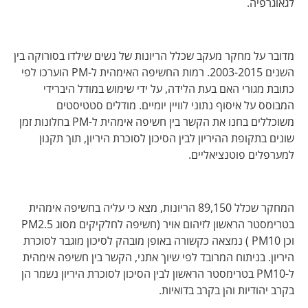
לגאוגרפיה.
מדובר על מחקר מעקב שכלל הריונות של נשים שילדו בסורוקה בין
השנים 2003-2015. רמות החשיפה האימהית ל-PM הוערכו לפי
כתובת מגורי האם בעת הלידה, על ידי שימוש במודל היברידי
המבוסס על איסוף נתוני לוויין יומיים. מודלים סטטיסטים
משוכללים בחנו את הקשר בין חשיפה אימהית ל-PM בחלונות זמן
שונים בתקופת ההיריון לבין הסיכון לסוכרת היריון, תוך תקנון
למערפלים פוטנציאליים.
המחקר שכלל 89,150 הריונות, מצא כי עליה בחשיפה אימהית
בטרימסטר הראשון לזיהום אויר (חשיפה לחלקיקים מסוג PM2.5
וכן PM10 ) נמצאה כקשורה באופן מובהק לסיכון מוגבר לסוכרת
היריון. בניתוח המרובד לפי שיוך אתני, הקשר בין חשיפה אימהית
ל-PM10 בטרימסטר הראשון לבין הסיכון לסוכרת היריון נשמר הן
בקרב יהודיות והן בקרב בדואיות.