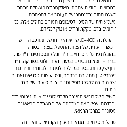
זו, המיועדת למטופלים בסיכון גבוה במיוחד לזיהומים או
בהתוויות ייחודיות אחרות, האלקטרודה מושתלת מתחת
לעצם החזה (תת־סטרנאלית), ומביאה להפחתה
משמעותית של הסיכון לסיבוכים חמורים בחולים אלה, כמו:
זיהומים בלב, פקקת ורידים או נזק לכלי דם.
השתלת ה־EV-ICD, שהיא הליך חדשני ומורכב הדורש
הכשרה יעודית של הצוות המטפל, בוצעה בסורוקה
בהובלת פרופ’ מוטי חיים, ד"ר יובל קונסטנטינו וד"ר סרגיי
ברזה – רופאים בכירים במערך הקרדיולוגי בסורוקה, ד"ר
ירון ישי, כירורג בכיר במחלקה לניתוחי לב וחזה וד"ר גנדי
זילברשטיין מחטיבת הרדמה, ובסיוע צוות טכנאים ואחיות
של היחידה לאלקטרופיזיולוגיה וצוות סיעודי של חדר
ניתוח.
השילוב של רופאי המערך הקרדיולוגי עם צוותי ניתוחי חזה
והרדמה, אפשר את הצלחתה של ההשתלה הראשונה
מסוג זה במרכז הרפואי.
פרופ’ מוטי חיים, מנהל המערך הקרדיולוגי והיחידה