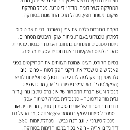
הצוותים גם קיבלו סיוע וייעוץ מפרופ' גל איפרגן, מנהל
המחלקה לנוירולוגיה, מד"ר יולי טרגר, מנהל מחלקת
שיקום ומשחר חפץ, מנהל מרכז החדשנות בסורוקה.
הקמת החברות כללה את אפיון האתגר, בניית אב טיפוס
לפתרון טכנולוגי בעבורו, ניתוח שוק והיבטים מסחריים,
ניתוח פטנטים ומתחרים בתחום, הערכת הכנסות עתידיות
כהכנה לגיוס השקעות והצגת תכנית עסקית מקיפה.
בסיום הקורס, הציגו שמונת הצוותים את הפרויקטים בפני
פאנל שיפוט שכלל את: דיקני הפקולטות – פרופ' יניב
גלבשטיין (הפקולטה למדעי ההנדסה) ופרופ' יותם לוריא
(הפקולטה לניהול ע"ש גילפורד גלייזר), מר ג'וש פלג –
מנכ"ל BGN חברת המסחור של אוניברסיטת בן גוריון, ד"ר
גלית מזוז פרלמוטר – סמנכ"לית בכירה לפיתוח עסקי
בחברת המסחור של אוניברסיטת בן גוריון, מר זיו בית אור
– סמנכ"ל פיתוח עסקי בחממת CanNegev, מר הראל רם
– מנכ"ל סינרג'י 7 וגב' דנה גביש – מנהלת יזמות 360,
ד"ר גל בן אריה – רופא בכיר במכון הדימות בסורוקה,