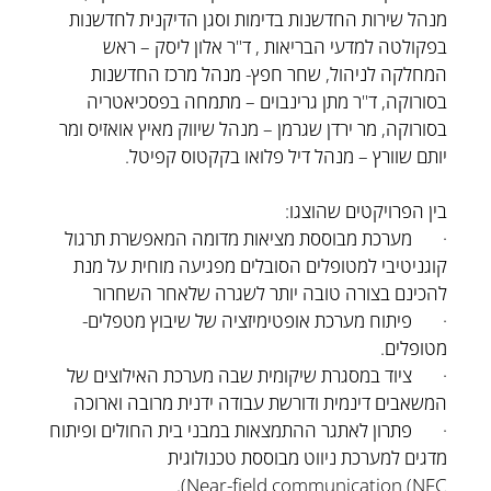
מנהל שירות החדשנות בדימות וסגן הדיקנית לחדשנות
בפקולטה למדעי הבריאות , ד"ר אלון ליסק – ראש
המחלקה לניהול, שחר חפץ- מנהל מרכז החדשנות
בסורוקה, ד"ר מתן גרינבוים – מתמחה בפסכיאטריה
בסורוקה, מר ירדן שגרמן – מנהל שיווק מאיץ אואזיס ומר
יותם שוורץ – מנהל דיל פלואו בקקטוס קפיטל.
בין הפרויקטים שהוצגו:
· מערכת מבוססת מציאות מדומה המאפשרת תרגול
קוגניטיבי למטופלים הסובלים מפגיעה מוחית על מנת
להכינם בצורה טובה יותר לשגרה שלאחר השחרור
· פיתוח מערכת אופטימיזציה של שיבוץ מטפלים-
מטופלים.
· ציוד במסגרת שיקומית שבה מערכת האילוצים של
המשאבים דינמית ודורשת עבודה ידנית מרובה וארוכה
· פתרון לאתגר ההתמצאות במבני בית החולים ופיתוח
מדגים למערכת ניווט מבוססת טכנולוגית
Near-field communication (NFC).