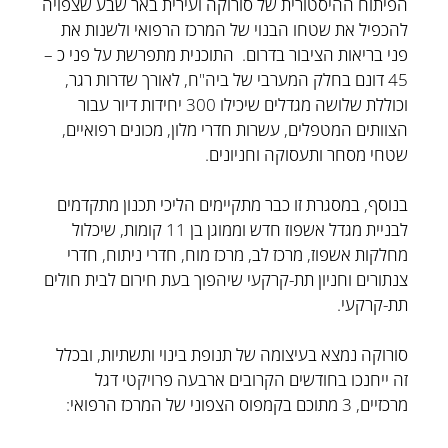
הפיתוח ההיסטורית של סורוקה ועירית באר שבע שצפויה
להכפיל את שטחו הבנוי של המרכז הרפואי ולשנות את
פני בריאות הציבור בדרום. התוכנית מתפרשת על פני כ –
45 דונם בחלק המערבי של ביה"ח, לאורך שדרות רגר,
וכוללת שלושה מגדלים שיכילו 300 יחידות דיור עבור
הצוותים המטפלים, עשרות חדרי מלון, מכונים רפואיים,
שטחי מסחר ותעסוקה וחניונים.
בנוסף, במסגרת זו כבר מתקיימים הליכי תכנון מתקדמים
לבניית מגדל אשפוז חדש וממוגן בן 11 קומות, שיכלול
מחלקות אשפוז, מרכז לב, מרכז מוח, חדרי ניתוח, חדרי
צנתורים וחניון תת-קרקעי שיהפוך בעת חירום לבית חולים
תת-קרקעי.
סורוקה נמצא בעיצומה של תנופת בינוי ותשתיות, ובכלל
זה ייחנכו בחודשים הקרובים ארבעה פרויקטי דגל
מרכזיים, 3 מתוכם בקמפוס הצפוני של המרכז הרפואי: